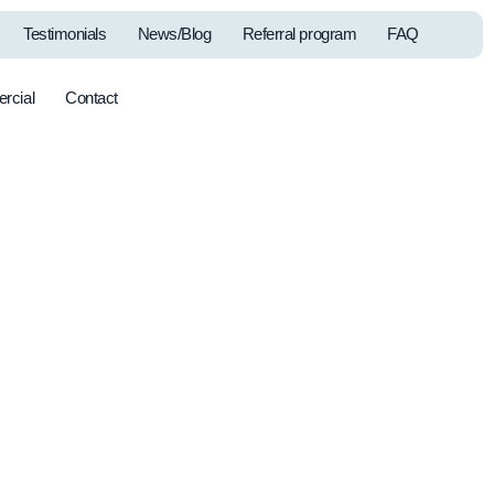
Testimonials
News/Blog
Referral program
FAQ
rcial
Contact
Commercial
Filters &
Systems
Accessories