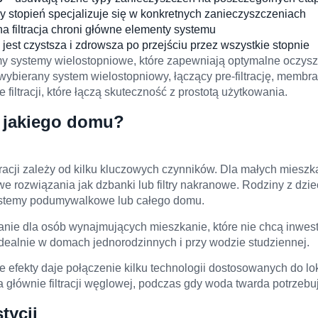
y stopień specjalizuje się w konkretnych zanieczyszczeniach
a filtracja chroni główne elementy systemu
jest czystsza i zdrowsza po przejściu przez wszystkie stopnie
y systemy wielostopniowe, które zapewniają optymalne oczysz
wybierany system wielostopniowy, łączący pre-filtrację, membran
filtracji, które łączą skuteczność z prostotą użytkowania.
a jakiego domu?
tracji zależy od kilku kluczowych czynników. Dla małych mieszk
e rozwiązania jak dzbanki lub filtry nakranowe. Rodziny z dzie
ystemy podumywalkowe lub całego domu.
nie dla osób wynajmujących mieszkanie, które nie chcą inwestow
dealnie w domach jednorodzinnych i przy wodzie studziennej.
efekty daje połączenie kilku technologii dostosowanych do l
głównie filtracji węglowej, podczas gdy woda twarda potrzebu
tycji