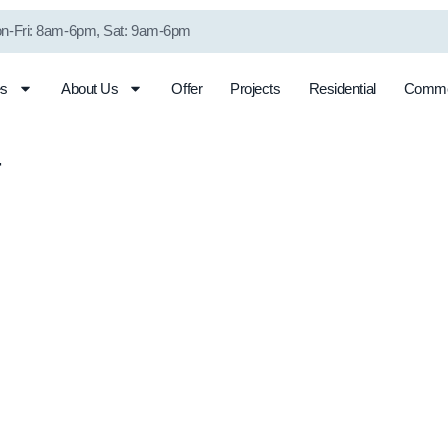
n-Fri: 8am-6pm, Sat: 9am-6pm
es
About Us
Offer
Projects
Residential
Comme
Shower Filter
Well Water
System
Conditioning