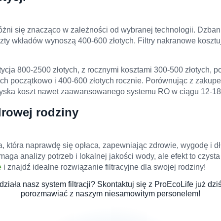
różni się znacząco w zależności od wybranej technologii. Dzbank
szty wkładów wynoszą 400-600 złotych. Filtry nakranowe kosztu
cja 800-2500 złotych, z rocznymi kosztami 300-500 złotych, 
h początkowo i 400-600 złotych rocznie. Porównując z zakup
zyska koszt nawet zaawansowanego systemu RO w ciągu 12-18
drowej rodziny
ja, która naprawdę się opłaca, zapewniając zdrowie, wygodę i 
 analizy potrzeb i lokalnej jakości wody, ale efekt to czysta
e
i znajdź idealne rozwiązanie filtracyjne dla swojej rodziny!
działa nasz system filtracji? Skontaktuj się z ProEcoLife już 
porozmawiać z naszym niesamowitym personelem!