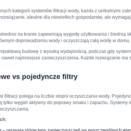
wnych kategorii systemów filtracji wody, każda z unikalnymi zal
sze rozwiązanie, idealne dla niewielkich gospodarstw, ale wymag
rednio na kranie zapewniają wygodę użytkowania i średnią skut
ównym doprowadzeniu wody i oczyszczają całą wodę w domu, chr
paktową budowę z wysoką wydajnością, podczas gdy systemy
jąc nawet najmniejsze zanieczyszczenia. Każde rozwiązanie ma 
we vs pojedyncze filtry
iltracji polega na liczbie stopni oczyszczania wody. Pojedyncze f
ą tylko węgiel aktywny do poprawy smaku i zapachu. Systemy 
 oczyszczania.
ch:
e
– usuwają różne typy zanieczyszczeń na poszczególnych eta