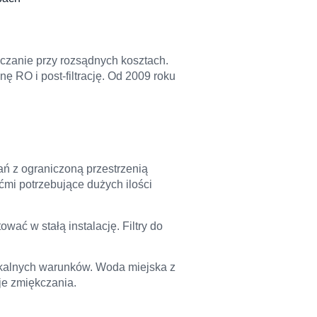
czanie przy rozsądnych kosztach.
ę RO i post-filtrację. Od 2009 roku
ań z ograniczoną przestrzenią
ćmi potrzebujące dużych ilości
ać w stałą instalację. Filtry do
okalnych warunków. Woda miejska z
je zmiękczania.