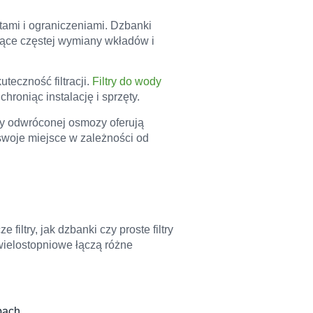
etami i ograniczeniami. Dzbanki
ające częstej wymiany wkładów i
eczność filtracji.
Filtry do wody
oniąc instalację i sprzęty.
 odwróconej osmozy oferują
swoje miejsce w zależności od
iltry, jak dzbanki czy proste filtry
wielostopniowe łączą różne
pach