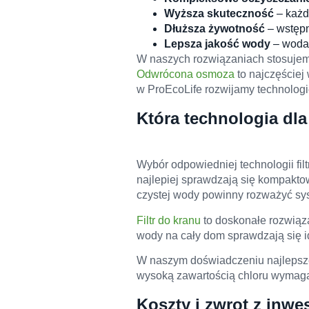
Wyższa skuteczność
– każd
Dłuższa żywotność
– wstępn
Lepsza jakość wody
– woda 
W naszych rozwiązaniach stosujem
Odwrócona osmoza
to najczęściej 
w ProEcoLife rozwijamy technologie 
Która technologia dl
Wybór odpowiedniej technologii fil
najlepiej sprawdzają się kompaktow
czystej wody powinny rozważyć s
Filtr do kranu
to doskonałe rozwiąza
wody na cały dom sprawdzają się i
W naszym doświadczeniu najlepsze 
wysoką zawartością chloru wymaga 
Koszty i zwrot z inwes