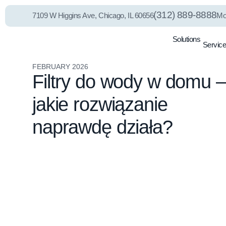
(312) 889-8888
7109 W Higgins Ave, Chicago, IL 60656
Mo
Solutions
Servic
PEL75 RO System
Whole House
Filtration
FEBRUARY 2026
Filtry do wody w domu –
jakie rozwiązanie
naprawdę działa?