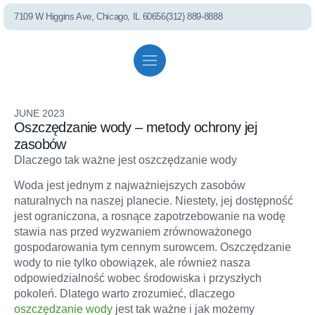
7109 W Higgins Ave, Chicago, IL 60656
(312) 889-8888
PEL75 RO S
Residential solutions
Commercial solutions
Referral program
JUNE 2023
Oszczędzanie wody – metody ochrony jej
Whole House Fil
zasobów
Dlaczego tak ważne jest oszczędzanie wody
Woda jest jednym z najważniejszych zasobów
Shower Filter
naturalnych na naszej planecie. Niestety, jej dostępność
jest ograniczona, a rosnące zapotrzebowanie na wodę
stawia nas przed wyzwaniem zrównoważonego
Well Water Cond
gospodarowania tym cennym surowcem. Oszczędzanie
wody to nie tylko obowiązek, ale również nasza
odpowiedzialność wobec środowiska i przyszłych
pokoleń. Dlatego warto zrozumieć, dlaczego
Commercial S
oszczędzanie wody
jest tak ważne i jak możemy