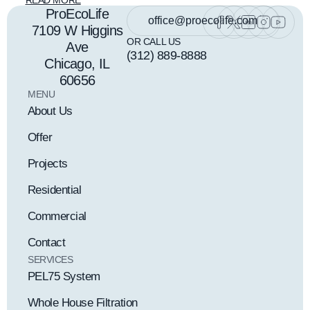
ProEcoLife
office@proecolife.com
7109 W Higgins
OR CALL US
Ave
(312) 889-8888
Chicago, IL
60656
MENU
About Us
Offer
Projects
Residential
Commercial
Contact
SERVICES
PEL75 System
Whole House Filtration