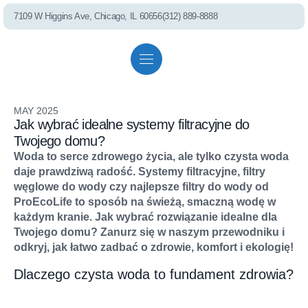
7109 W Higgins Ave, Chicago, IL 60656
(312) 889-8888
PEL75 RO S
Residential solutions
Commercial solutions
Referral program
MAY 2025
Jak wybrać idealne systemy filtracyjne do
Whole House Fil
Twojego domu?
Woda to serce zdrowego życia, ale tylko czysta woda
daje prawdziwą radość. Systemy filtracyjne, filtry
Shower Filter
węglowe do wody czy najlepsze filtry do wody od
ProEcoLife
to sposób na świeżą, smaczną wodę w
każdym kranie. Jak wybrać rozwiązanie idealne dla
Twojego domu? Zanurz się w naszym przewodniku i
Well Water Cond
odkryj, jak łatwo zadbać o zdrowie, komfort i ekologię!
Dlaczego czysta woda to fundament zdrowia?
Commercial S