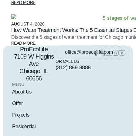
READ MORE
AUGUST 4, 2026
How Water Treatment Works: The 5 Essential Stages 
Discover the 5 stages of water treatment for Chicago mu
READ MORE
ProEcoLife
office@proecolife.com
7109 W Higgins
OR CALL US
Ave
(312) 889-8888
Chicago, IL
60656
MENU
About Us
Offer
Projects
Residential