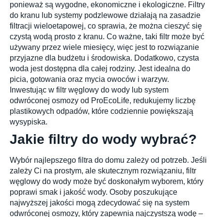
ponieważ są wygodne, ekonomiczne i ekologiczne. Filtry
do kranu lub systemy podzlewowe działają na zasadzie
filtracji wieloetapowej, co sprawia, że można cieszyć się
Commercial S
czystą wodą prosto z kranu. Co ważne, taki filtr może być
używany przez wiele miesięcy, więc jest to rozwiązanie
przyjazne dla budżetu i środowiska. Dodatkowo, czysta
woda jest dostępna dla całej rodziny. Jest idealna do
picia, gotowania oraz mycia owoców i warzyw.
Inwestując w filtr węglowy do wody lub system
odwróconej osmozy od ProEcoLife, redukujemy liczbę
Filters & Acce
plastikowych odpadów, które codziennie powiększają
wysypiska.
Jakie filtry do wody wybrać?
Wybór najlepszego filtra do domu zależy od potrzeb. Jeśli
zależy Ci na prostym, ale skutecznym rozwiązaniu, filtr
węglowy do wody może być doskonałym wyborem, który
poprawi smak i jakość wody. Osoby poszukujące
najwyższej jakości mogą zdecydować się na system
odwróconej osmozy, który zapewnia najczystszą wodę –