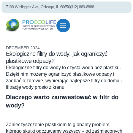
7109 W Higgins Ave, Chicago, IL 60656
(312) 889-8888
Residential solutions
Commercial solutions
Referral program
DECEMBER 2024
Ekologiczne filtry do wody: jak ograniczyć
plastikowe odpady?
Ekologiczne filtry do wody to czysta woda bez plastiku.
Dzięki nim możemy ograniczyć plastikowe odpady i
PEL75 RO S
zadbać o zdrowie, wybierając najlepsze filtry do domu i
filtrację wody prosto z kranu.
Dlaczego warto zainwestować w filtr do
wody?
Zanieczyszczenie plastikiem to globalny problem,
którego skutki odczuwamy wszyscy – od zaśmieconych