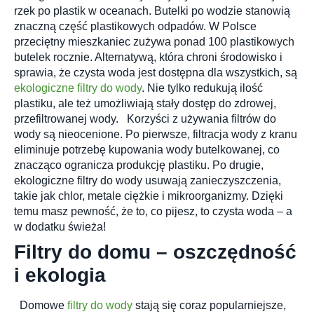
rzek po plastik w oceanach. Butelki po wodzie stanowią
znaczną część plastikowych odpadów. W Polsce
Whole House Fil
przeciętny mieszkaniec zużywa ponad 100 plastikowych
butelek rocznie. Alternatywą, która chroni środowisko i
sprawia, że czysta woda jest dostępna dla wszystkich, są
ekologiczne filtry do wody
. Nie tylko redukują ilość
plastiku, ale też umożliwiają stały dostęp do zdrowej,
przefiltrowanej wody.
Korzyści z używania filtrów do
wody są nieocenione. Po pierwsze, filtracja wody z kranu
Shower Filter
eliminuje potrzebę kupowania wody butelkowanej, co
znacząco ogranicza produkcję plastiku. Po drugie,
ekologiczne filtry do wody usuwają zanieczyszczenia,
takie jak chlor, metale ciężkie i mikroorganizmy. Dzięki
temu masz pewność, że to, co pijesz, to czysta woda – a
w dodatku świeża!
Filtry do domu – oszczędność
Well Water Cond
i ekologia
Domowe
filtry do wody
stają się coraz popularniejsze,