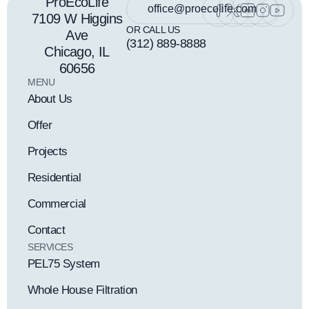
ProEcoLife
office@proecolife.com
7109 W Higgins
OR CALL US
Ave
(312) 889-8888
Chicago, IL
60656
MENU
About Us
Offer
Projects
Residential
Commercial
Contact
SERVICES
PEL75 System
Whole House Filtration